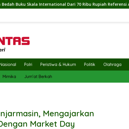
i 70 Ribu Rupiah Referensi Akademik Dunia
Dinas Keseha
Nasional
Polri
Peristiwa & Hukum
Politik
Olahraga
Mimika
Jum’at Berkah
anjarmasin, Mengajarkan
 Dengan Market Day