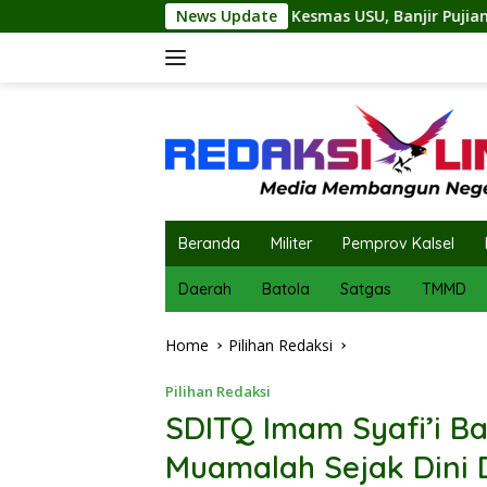
Skip
i Kesmas USU, Banjir Pujian Bedah Buku Skala International Dar
News Update
to
content
Beranda
Militer
Pemprov Kalsel
Daerah
Batola
Satgas
TMMD
Home
Pilihan Redaksi
Pilihan Redaksi
SDITQ Imam Syafi’i B
Muamalah Sejak Dini