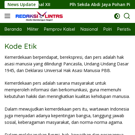
Skip
 XII
News Update
Plh Sekda Abdi Jaya Pohan Pimpin Pembagian 300
to
content
Beranda
Militer
Pemprov Kalsel
Nasional
Polri
Peristiw
Kode Etik
Kemerdekaan berpendapat, berekspresi, dan pers adalah hak
asasi manusia yang dilindungi Pancasila, Undang-Undang Dasar
1945, dan Deklarasi Universal Hak Asasi Manusia PBB.
Kemerdekaan pers adalah sarana masyarakat untuk
memperoleh informasi dan berkomunikasi, guna memenuhi
kebutuhan hakiki dan meningkatkan kualitas kehidupan manusia.
Dalam mewujudkan kemerdekaan pers itu, wartawan Indonesia
juga menyadari adanya kepentingan bangsa, tanggung jawab
sosial, keberagaman masyarakat, dan norma-norma agama.
Dalam melaksanakan fungsi, hak, kewajiban dan peranannya,