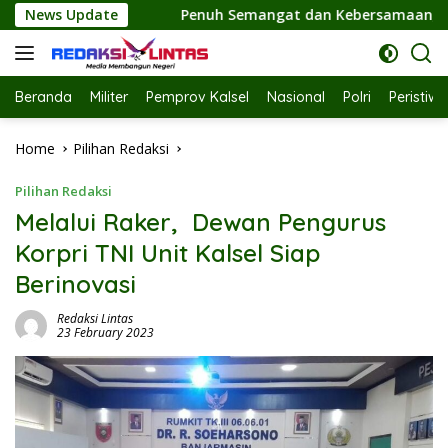
Skip
h Semangat dan Kebersamaan, Ketua TP PKK Hj. Fathul Jannah 
News Update
to
content
Beranda
Militer
Pemprov Kalsel
Nasional
Polri
Peristiw
Home
Pilihan Redaksi
Pilihan Redaksi
Melalui Raker, Dewan Pengurus
Korpri TNI Unit Kalsel Siap
Berinovasi
Redaksi Lintas
23 February 2023