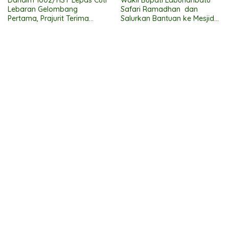
Dandim 1002/HST Lepas Cuti
Wakil Bupati Labuhanbatu
Lebaran Gelombang
Safari Ramadhan dan
Pertama, Prajurit Terima
Salurkan Bantuan ke Mesjid
Bingkisan
Al Muttaqqin Kec. Bilah Hulu