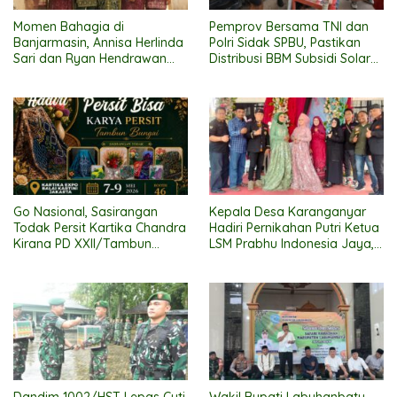
Momen Bahagia di
Pemprov Bersama TNI dan
Banjarmasin, Annisa Herlinda
Polri Sidak SPBU, Pastikan
Sari dan Ryan Hendrawan
Distribusi BBM Subsidi Solar
Ikat Janji Suci Pernikahan
Lancar
Go Nasional, Sasirangan
Kepala Desa Karanganyar
Todak Persit Kartika Chandra
Hadiri Pernikahan Putri Ketua
Kirana PD XXII/Tambun
LSM Prabhu Indonesia Jaya,
Bungai Ikuti Ajang “Persit Bisa
Suasana Meriah
2” di Kartika Expo 2026