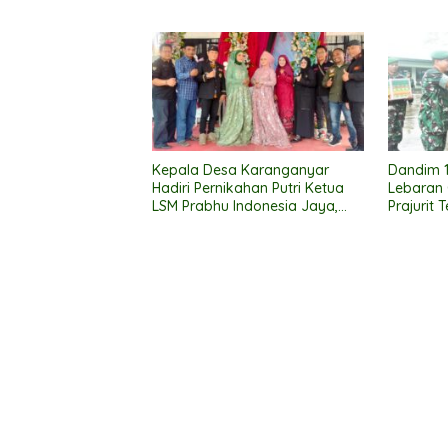
Janji Suci Pernikahan
Lancar
Kepala Desa Karanganyar
Dandim 1
Hadiri Pernikahan Putri Ketua
Lebaran
LSM Prabhu Indonesia Jaya,
Prajurit 
Suasana Meriah