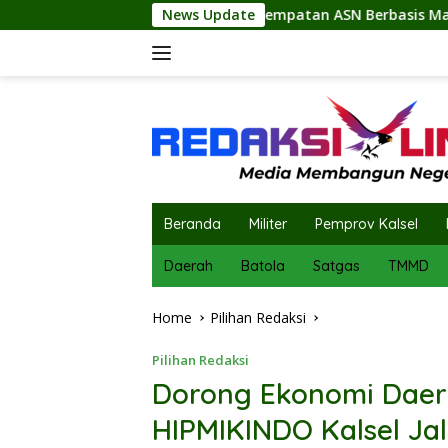
Skip
an Penempatan ASN Berbasis Manajemen Talenta
News Update
Penuh 
to
content
Beranda
Militer
Pemprov Kalsel
Daerah
Batola
Satgas
TMMD
Home
Pilihan Redaksi
Pilihan Redaksi
Dorong Ekonomi Dae
HIPMIKINDO Kalsel Ja