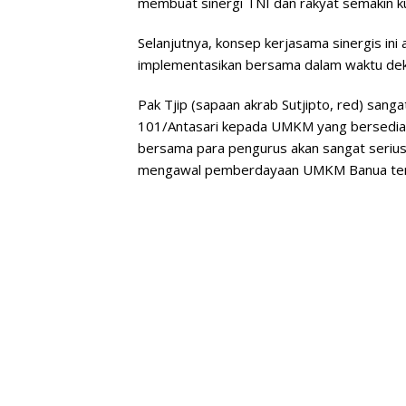
membuat sinergi TNI dan rakyat semakin ku
Selanjutnya, konsep kerjasama sinergis ini
implementasikan bersama dalam waktu deka
Pak Tjip (sapaan akrab Sutjipto, red) san
101/Antasari kepada UMKM yang bersedia u
bersama para pengurus akan sangat serius
mengawal pemberdayaan UMKM Banua tercin