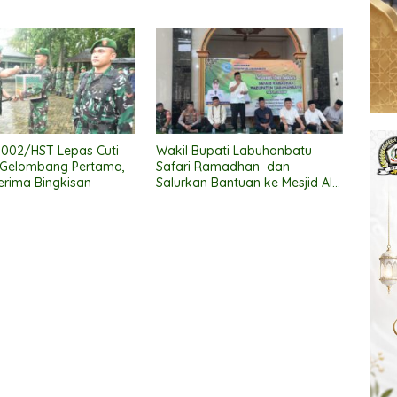
Ajang “Persit Bisa 2” di Kartika
Expo 2026
002/HST Lepas Cuti
Wakil Bupati Labuhanbatu
 Gelombang Pertama,
Safari Ramadhan dan
Terima Bingkisan
Salurkan Bantuan ke Mesjid Al
Muttaqqin Kec. Bilah Hulu