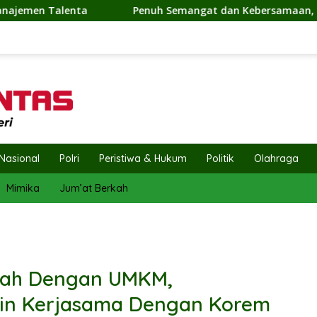
Semangat dan Kebersamaan, Ketua TP PKK Hj. Fathul Jannah Ha
Nasional
Polri
Peristiwa & Hukum
Politik
Olahraga
Mimika
Jum’at Berkah
rah Dengan UMKM,
lin Kerjasama Dengan Korem