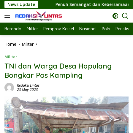
Skip
uh Semangat dan Kebersamaan, Ketua TP PKK Hj. Fathul Jannah
News Update
to
content
Beranda
Militer
Pemprov Kalsel
Nasional
Polri
Peristiw
Home
Militer
Militer
TNI dan Warga Desa Hapulang
Bongkar Pos Kampling
Redaksi Lintas
23 May 2023