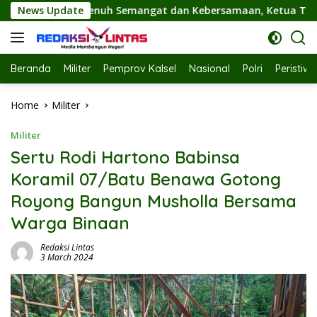
Skip
 dan Kebersamaan, Ketua TP PKK Hj. Fathul Jannah Hadiri Flas
News Update
to
content
Beranda
Militer
Pemprov Kalsel
Nasional
Polri
Peristiw
Home
Militer
Militer
Sertu Rodi Hartono Babinsa
Koramil 07/Batu Benawa Gotong
Royong Bangun Musholla Bersama
Warga Binaan
Redaksi Lintas
3 March 2024