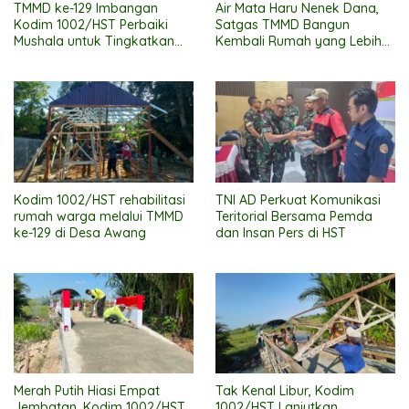
TMMD ke-129 Imbangan
Air Mata Haru Nenek Dana,
Kodim 1002/HST Perbaiki
Satgas TMMD Bangun
Mushala untuk Tingkatkan
Kembali Rumah yang Lebih
Kenyamanan Warga
Layak
Beribadah
Kodim 1002/HST rehabilitasi
TNI AD Perkuat Komunikasi
rumah warga melalui TMMD
Teritorial Bersama Pemda
ke-129 di Desa Awang
dan Insan Pers di HST
Merah Putih Hiasi Empat
Tak Kenal Libur, Kodim
Jembatan, Kodim 1002/HST
1002/HST Lanjutkan