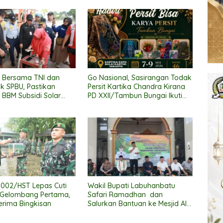
 Bersama TNI dan
Go Nasional, Sasirangan Todak
ak SPBU, Pastikan
Persit Kartika Chandra Kirana
i BBM Subsidi Solar
PD XXII/Tambun Bungai Ikuti
Ajang “Persit Bisa 2” di Kartika
Expo 2026
002/HST Lepas Cuti
Wakil Bupati Labuhanbatu
 Gelombang Pertama,
Safari Ramadhan dan
Terima Bingkisan
Salurkan Bantuan ke Mesjid Al
Muttaqqin Kec. Bilah Hulu