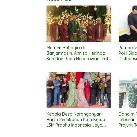
Momen Bahagia di
Pemprov
Banjarmasin, Annisa Herlinda
Polri Sid
Sari dan Ryan Hendrawan Ikat
Distribus
Janji Suci Pernikahan
Lancar
Kepala Desa Karanganyar
Dandim 1
Hadiri Pernikahan Putri Ketua
Lebaran
LSM Prabhu Indonesia Jaya,
Prajurit 
Suasana Meriah