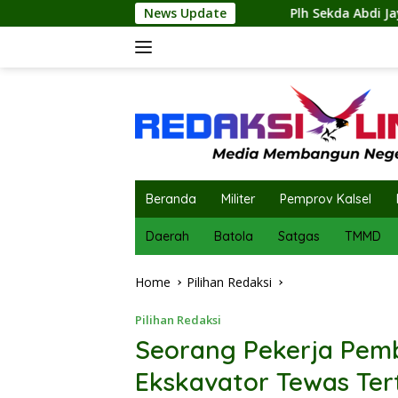
Skip
I
Plh Sekda Abdi Jaya Pohan Pimpin Pembagian 300 Be
News Update
to
content
Beranda
Militer
Pemprov Kalsel
Daerah
Batola
Satgas
TMMD
Home
Pilihan Redaksi
Pilihan Redaksi
Seorang Pekerja Pem
Ekskavator Tewas Ter