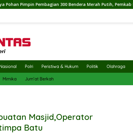
ndera Merah Putih, Pemkab Labuhanbatu Semarakkan HUT RI ke
Nasional
Polri
Peristiwa & Hukum
Politik
Olahraga
Mimika
Jum’at Berkah
buatan Masjid,Operator
timpa Batu