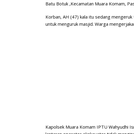
Batu Botuk ,Kecamatan Muara Komam, Paser
Korban, AH (47) kala itu sedang mengeruk 
untuk menguruk masjid. Warga mengerjaka
Kapolsek Muara Komam IPTU Wahyudhi Ism
lantaran operator ekskavator tidak mengi