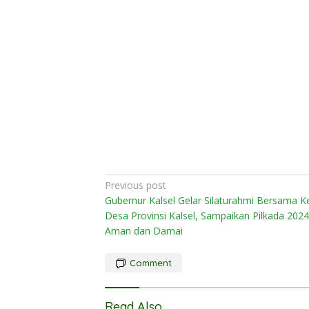
Post
Previous post
Gubernur Kalsel Gelar Silaturahmi Bersama K
navigation
Desa Provinsi Kalsel, Sampaikan Pilkada 2024
Aman dan Damai
Comment
Read Also