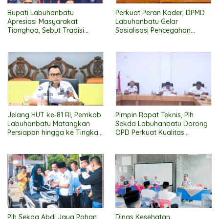
Bupati Labuhanbatu
Perkuat Peran Kader, DPMD
Apresiasi Masyarakat
Labuhanbatu Gelar
Tionghoa, Sebut Tradisi
Sosialisasi Pencegahan
Bakar Tongkang Perkuat
Stunting
Persatuan dan Kerukunan
Jelang HUT ke-81 RI, Pemkab
Pimpin Rapat Teknis, Plh
Labuhanbatu Matangkan
Sekda Labuhanbatu Dorong
Persiapan hingga ke Tingkat
OPD Perkuat Kualitas
Kecamatan
Pelayanan Publik Jelang
Penilaian Ombudsman RI
2026
Plh Sekda Abdi Jaya Pohan
Dinas Kesehatan