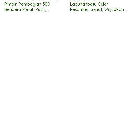
Pimpin Pembagian 300
Labuhanbatu Gelar
Bendera Merah Putih,
Pesantren Sehat, Wujudkan
Pemkab Labuhanbatu
Santri Beriman, Cerdas, dan
Semarakkan HUT RI ke-81
Berbudaya Hidup Sehat