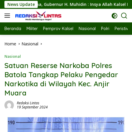
Skip
uhidin : Insya Allah Kalsel Pilar Indonesia Merawar Kehidupa
News Update
to
content
Beranda
Militer
Pemprov Kalsel
Nasional
Polri
Peristiw
Home
Nasional
Nasional
Satuan Reserse Narkoba Polres
Batola Tangkap Pelaku Pengedar
Narkotika di Wilayah Kec. Anjir
Muara
Redaksi Lintas
19 September 2024