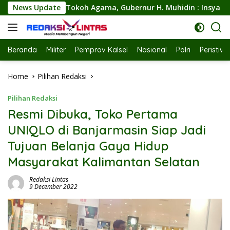
Skip
ubernur H. Muhidin : Insya Allah Kalsel Pilar Indonesia Mera
News Update
to
content
Beranda
Militer
Pemprov Kalsel
Nasional
Polri
Peristiw
Home
Pilihan Redaksi
Pilihan Redaksi
Resmi Dibuka, Toko Pertama
UNIQLO di Banjarmasin Siap Jadi
Tujuan Belanja Gaya Hidup
Masyarakat Kalimantan Selatan
Redaksi Lintas
9 December 2022