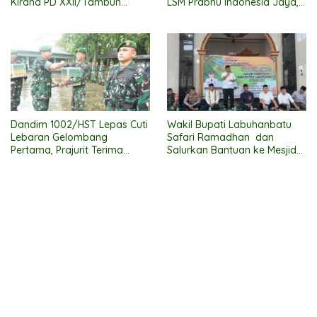
Kirana PD XXII/Tambun
LSM Prabhu Indonesia Jaya,
Bungai Ikuti Ajang “Persit Bisa
Suasana Meriah
2” di Kartika Expo 2026
Dandim 1002/HST Lepas Cuti
Wakil Bupati Labuhanbatu
Lebaran Gelombang
Safari Ramadhan dan
Pertama, Prajurit Terima
Salurkan Bantuan ke Mesjid
Bingkisan
Al Muttaqqin Kec. Bilah Hulu