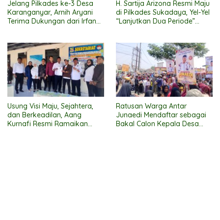
Jelang Pilkades ke-3 Desa
H. Sartija Arizona Resmi Maju
Karanganyar, Arnih Aryani
di Pilkades Sukadaya, Yel-Yel
Terima Dukungan dari Irfan
“Lanjutkan Dua Periode”
Mansyur, Putra Mansur S.
Bergema
Usung Visi Maju, Sejahtera,
Ratusan Warga Antar
dan Berkeadilan, Aang
Junaedi Mendaftar sebagai
Kurnafi Resmi Ramaikan
Bakal Calon Kepala Desa
Pilkades Pantai Sederhana
Karangjaya