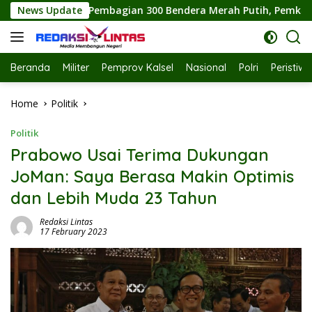
Skip
 Bendera Merah Putih, Pemkab Labuhanbatu Semarakkan HUT RI
News Update
to
content
Beranda
Militer
Pemprov Kalsel
Nasional
Polri
Peristiw
Home
Politik
Politik
Prabowo Usai Terima Dukungan
JoMan: Saya Berasa Makin Optimis
dan Lebih Muda 23 Tahun
Redaksi Lintas
17 February 2023