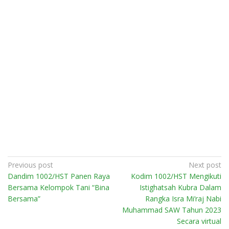
Post
Previous post
Next post
Dandim 1002/HST Panen Raya
Kodim 1002/HST Mengikuti
navigation
Bersama Kelompok Tani “Bina
Istighatsah Kubra Dalam
Bersama”
Rangka Isra Mi’raj Nabi
Muhammad SAW Tahun 2023
Secara virtual