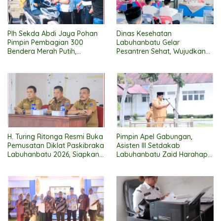
Plh Sekda Abdi Jaya Pohan
Dinas Kesehatan
Pimpin Pembagian 300
Labuhanbatu Gelar
Bendera Merah Putih,
Pesantren Sehat, Wujudkan
Pemkab Labuhanbatu
Santri Beriman, Cerdas, dan
Semarakkan HUT RI ke-81
Berbudaya Hidup Sehat
H. Turing Ritonga Resmi Buka
Pimpin Apel Gabungan,
Pemusatan Diklat Paskibraka
Asisten III Setdakab
Labuhanbatu 2026, Siapkan
Labuhanbatu Zaid Harahap
50 Putra-Putri Terbaik
Dorong 120 ASN Raih
Kibarkan Merah Putih
Sertifikasi PBJ demi
Pemerintahan Profesional