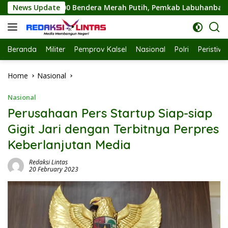
Skip
h Putih, Pemkab Labuhanbatu Semarakkan HUT RI ke-81
News Update
to
content
Beranda
Militer
Pemprov Kalsel
Nasional
Polri
Peristiw
Home
Nasional
Nasional
Perusahaan Pers Startup Siap-siap
Gigit Jari dengan Terbitnya Perpres
Keberlanjutan Media
Redaksi Lintas
20 February 2023