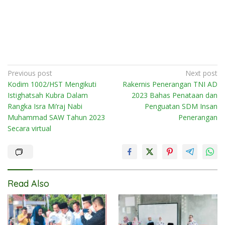
Post
Previous post
Next post
Kodim 1002/HST Mengikuti
Rakernis Penerangan TNI AD
navigation
Istighatsah Kubra Dalam
2023 Bahas Penataan dan
Rangka Isra Mi’raj Nabi
Penguatan SDM Insan
Muhammad SAW Tahun 2023
Penerangan
Secara virtual
Read Also