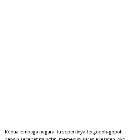
Kedua lembaga negara itu sepertinya tergopoh-gopoh,
pengin secepat mungkin, memenuhi saran Presiden Joko