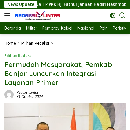
Skip
. Fathul Jannah Hadiri Flashmob Kreasi Penggiat Jiwa
News Update
to
content
Beranda
Militer
Pemprov Kalsel
Nasional
Polri
Peristiw
Home
Pilihan Redaksi
Pilihan Redaksi
Permudah Masyarakat, Pemkab
Banjar Luncurkan Integrasi
Layanan Primer
Redaksi Lintas
31 October 2024