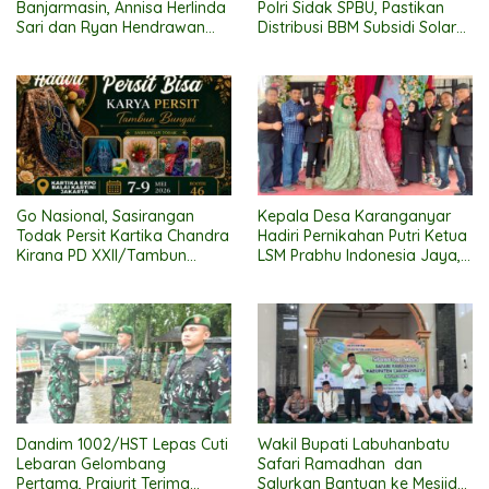
Banjarmasin, Annisa Herlinda
Polri Sidak SPBU, Pastikan
Sari dan Ryan Hendrawan
Distribusi BBM Subsidi Solar
Ikat Janji Suci Pernikahan
Lancar
Go Nasional, Sasirangan
Kepala Desa Karanganyar
Todak Persit Kartika Chandra
Hadiri Pernikahan Putri Ketua
Kirana PD XXII/Tambun
LSM Prabhu Indonesia Jaya,
Bungai Ikuti Ajang “Persit Bisa
Suasana Meriah
2” di Kartika Expo 2026
Dandim 1002/HST Lepas Cuti
Wakil Bupati Labuhanbatu
Lebaran Gelombang
Safari Ramadhan dan
Pertama, Prajurit Terima
Salurkan Bantuan ke Mesjid