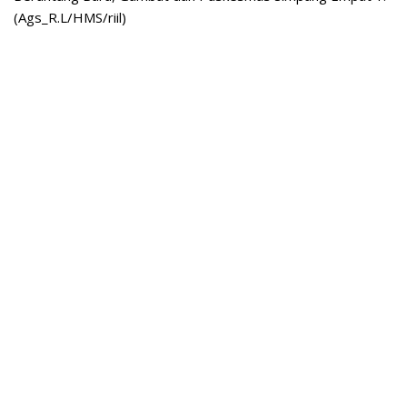
(Ags_R.L/HMS/riil)