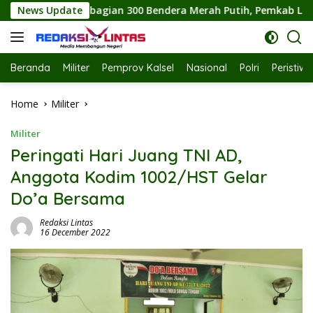
Skip
an 300 Bendera Merah Putih, Pemkab Labuhanbatu Semarakkan 
News Update
to
content
Beranda
Militer
Pemprov Kalsel
Nasional
Polri
Peristiw
Home
Militer
Militer
Peringati Hari Juang TNI AD,
Anggota Kodim 1002/HST Gelar
Do’a Bersama
Redaksi Lintas
16 December 2022