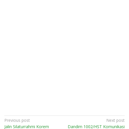
Post
Previous post
Next post
Jalin Silaturrahmi Korem
Dandim 1002/HST Komunikasi
navigation