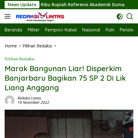
Skip
erensi Akademik Dunia
News Update
Dinas Kesehatan Labuhanbatu Ge
to
content
Beranda
Militer
Pemprov Kalsel
Nasional
Polri
Peristiw
Home
Pilihan Redaksi
Pilihan Redaksi
Marak Bangunan Liar! Disperkim
Banjarbaru Bagikan 75 SP 2 Di Lik
Liang Anggang
Redaksi Lintas
19 November 2022