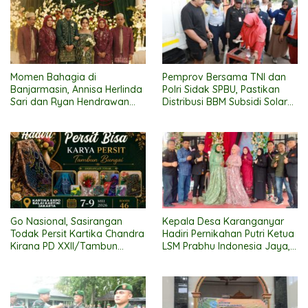
Momen Bahagia di
Pemprov Bersama TNI dan
Banjarmasin, Annisa Herlinda
Polri Sidak SPBU, Pastikan
Sari dan Ryan Hendrawan
Distribusi BBM Subsidi Solar
Ikat Janji Suci Pernikahan
Lancar
Go Nasional, Sasirangan
Kepala Desa Karanganyar
Todak Persit Kartika Chandra
Hadiri Pernikahan Putri Ketua
Kirana PD XXII/Tambun
LSM Prabhu Indonesia Jaya,
Bungai Ikuti Ajang “Persit Bisa
Suasana Meriah
2” di Kartika Expo 2026