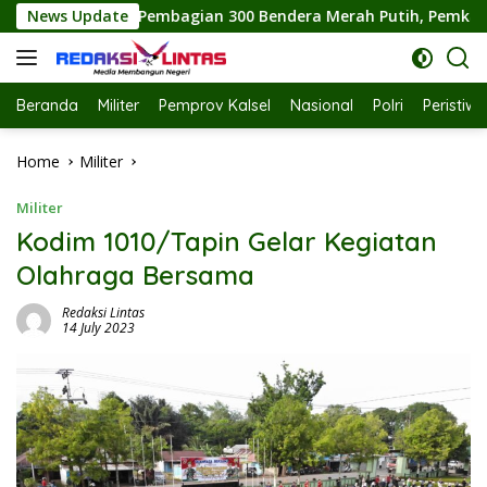
Skip
 300 Bendera Merah Putih, Pemkab Labuhanbatu Semarakkan HU
News Update
to
content
Beranda
Militer
Pemprov Kalsel
Nasional
Polri
Peristiw
Home
Militer
Militer
Kodim 1010/Tapin Gelar Kegiatan
Olahraga Bersama
Redaksi Lintas
14 July 2023