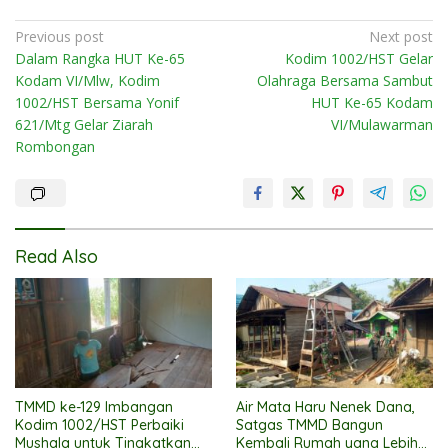
Post
Previous post
Next post
Dalam Rangka HUT Ke-65
Kodim 1002/HST Gelar
navigation
Kodam VI/Mlw, Kodim
Olahraga Bersama Sambut
1002/HST Bersama Yonif
HUT Ke-65 Kodam
621/Mtg Gelar Ziarah
VI/Mulawarman
Rombongan
Read Also
TMMD ke-129 Imbangan
Air Mata Haru Nenek Dana,
Kodim 1002/HST Perbaiki
Satgas TMMD Bangun
Mushala untuk Tingkatkan
Kembali Rumah yang Lebih