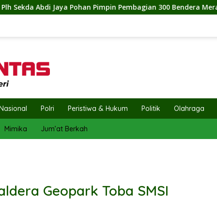
pin Pembagian 300 Bendera Merah Putih, Pemkab Labuhanbatu S
Nasional
Polri
Peristiwa & Hukum
Politik
Olahraga
Mimika
Jum’at Berkah
Kaldera Geopark Toba SMSI