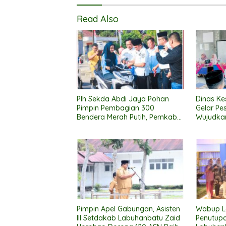
Read Also
Plh Sekda Abdi Jaya Pohan
Dinas K
Pimpin Pembagian 300
Gelar Pe
Bendera Merah Putih, Pemkab
Wujudkan
Labuhanbatu Semarakkan HUT
Cerdas, 
RI ke-81
Sehat
Pimpin Apel Gabungan, Asisten
Wabup L
III Setdakab Labuhanbatu Zaid
Penutupa