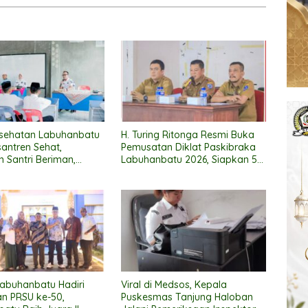
esehatan Labuhanbatu
H. Turing Ritonga Resmi Buka
santren Sehat,
Pemusatan Diklat Paskibraka
 Santri Beriman,
Labuhanbatu 2026, Siapkan 50
dan Berbudaya Hidup
Putra-Putri Terbaik Kibarkan
Merah Putih
abuhanbatu Hadiri
Viral di Medsos, Kepala
n PRSU ke-50,
Puskesmas Tanjung Haloban