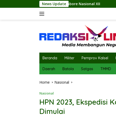
Skip
 Jambore Nasional XII
News Update
Plh Sekda Abdi Jaya Pohan Pim
to
content
Beranda
Militer
Pemprov Kalsel
Daerah
Batola
Satgas
TMMD
Home
Nasional
Nasional
HPN 2023, Ekspedisi 
Dimulai