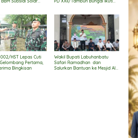
i BBM Subsidi Solar
PD XXII/Tambun Bungai Ikuti
Ajang “Persit Bisa 2” di Kartika
Expo 2026
002/HST Lepas Cuti
Wakil Bupati Labuhanbatu
 Gelombang Pertama,
Safari Ramadhan dan
Terima Bingkisan
Salurkan Bantuan ke Mesjid Al
Muttaqqin Kec. Bilah Hulu