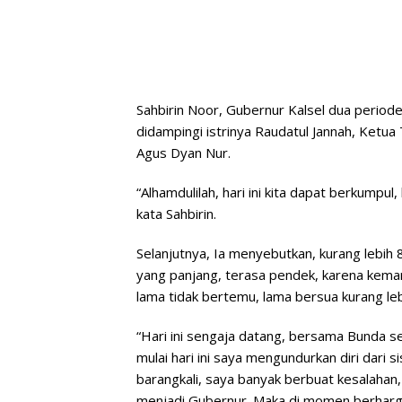
Sahbirin Noor, Gubernur Kalsel dua period
didampingi istrinya Raudatul Jannah, Ketua
Agus Dyan Nur.
“Alhamdulilah, hari ini kita dapat berkumpul
kata Sahbirin.
Selanjutnya, Ia menyebutkan, kurang lebih
yang panjang, terasa pendek, karena kemari
lama tidak bertemu, lama bersua kurang leb
“Hari ini sengaja datang, bersama Bunda s
mulai hari ini saya mengundurkan diri dari 
barangkali, saya banyak berbuat kesalaha
menjadi Gubernur. Maka di momen berharg