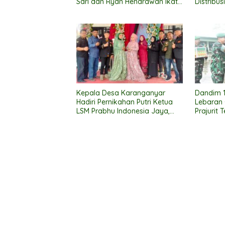
Sari dan Ryan Hendrawan Ikat
Distribus
Janji Suci Pernikahan
Lancar
Kepala Desa Karanganyar
Dandim 1
Hadiri Pernikahan Putri Ketua
Lebaran
LSM Prabhu Indonesia Jaya,
Prajurit 
Suasana Meriah