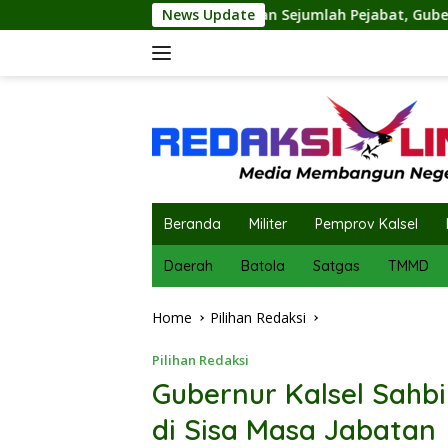
Skip
ngpol dan Sejumlah Pejabat, Gubernur Muhidin Tegaskan Pene
News Update
to
content
Beranda
Militer
Pemprov Kalsel
Daerah
Batola
Satgas
TMMD
Home
Pilihan Redaksi
Pilihan Redaksi
Gubernur Kalsel Sahbi
di Sisa Masa Jabatan