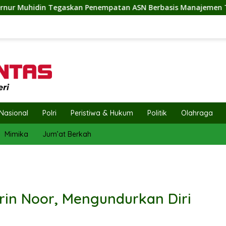
mpatan ASN Berbasis Manajemen Talenta
Penuh Semang
Nasional
Polri
Peristiwa & Hukum
Politik
Olahraga
Mimika
Jum’at Berkah
rin Noor, Mengundurkan Diri