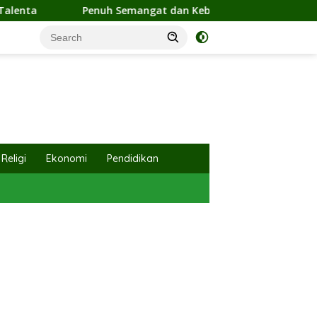
at dan Kebersamaan, Ketua TP PKK Hj. Fathul Jannah Hadiri Fl
Religi
Ekonomi
Pendidikan