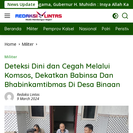
Skip
Gubernur H. Muhidin : Insya Allah Kalsel Pilar Indonesia Me
News Update
to
content
Beranda
Militer
Pemprov Kalsel
Nasional
Polri
Peristiw
Home
Militer
Militer
Deteksi Dini dan Cegah Melalui
Komsos, Dekatkan Babinsa Dan
Bhabinkamtibmas Di Desa Binaan
Redaksi Lintas
9 March 2024