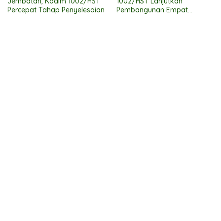
Jembatan, Kodim 1002/HST
1002/HST Lanjutkan
Percepat Tahap Penyelesaian
Pembangunan Empat
Jembatan