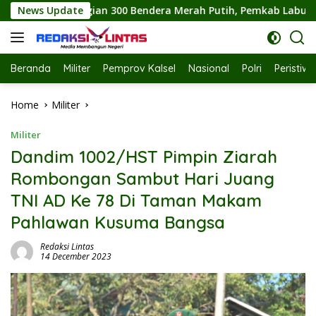
Skip
era Merah Putih, Pemkab Labuhanbatu Semarakkan HUT RI ke-8
News Update
to
content
Beranda
Militer
Pemprov Kalsel
Nasional
Polri
Peristiw
Home
Militer
Militer
Dandim 1002/HST Pimpin Ziarah
Rombongan Sambut Hari Juang
TNI AD Ke 78 Di Taman Makam
Pahlawan Kusuma Bangsa
Redaksi Lintas
14 December 2023