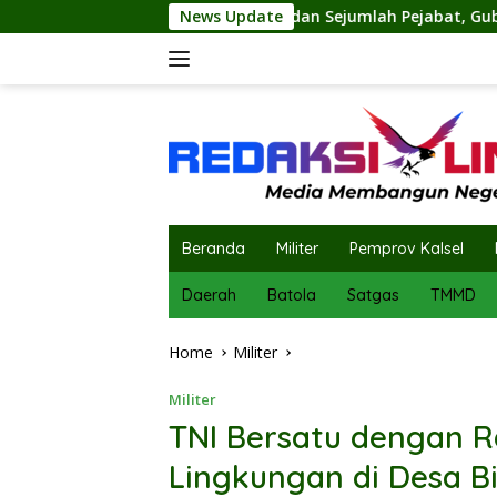
Skip
bangpol dan Sejumlah Pejabat, Gubernur Muhidin Tegaskan P
News Update
to
content
Beranda
Militer
Pemprov Kalsel
Daerah
Batola
Satgas
TMMD
Home
Militer
Militer
TNI Bersatu dengan R
Lingkungan di Desa B