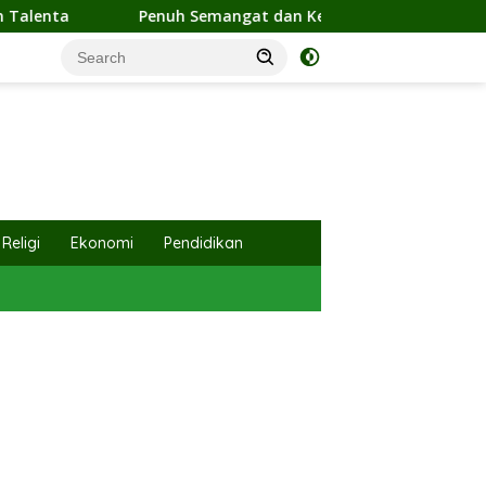
ngat dan Kebersamaan, Ketua TP PKK Hj. Fathul Jannah Hadiri 
Religi
Ekonomi
Pendidikan