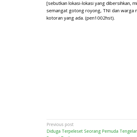
[sebutkan lokasi-lokasi yang dibersihkan, mis
semangat gotong royong, TNI dan warga 
kotoran yang ada. (pen1002hst).
Post
Previous post
Diduga Terpeleset Seorang Pemuda Tengela
navigation