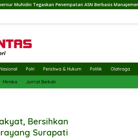
enempatan ASN Berbasis Manajemen Talenta
Penuh Sema
Nasional
Polri
Peristiwa & Hukum
Politik
Olahraga
Mimika
Jum’at Berkah
akyat, Bersihkan
irayang Surapati