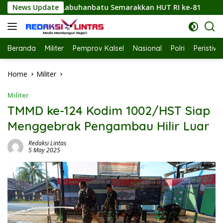
Skip
atu Semarakkan HUT RI ke-81
News Update
Sambut HUT ke-81 RI, Po
to
content
Beranda
Militer
Pemprov Kalsel
Nasional
Polri
Peristiw
Home
Militer
Militer
TMMD ke-124 Kodim 1002/HST Siap
Menggebrak Pengambau Hilir Luar
Redaksi Lintas
5 May 2025