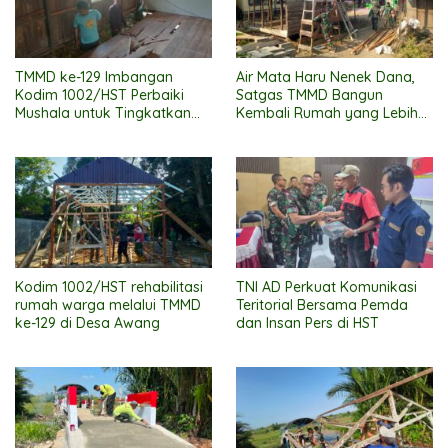
TMMD ke-129 Imbangan
Air Mata Haru Nenek Dana,
Kodim 1002/HST Perbaiki
Satgas TMMD Bangun
Mushala untuk Tingkatkan
Kembali Rumah yang Lebih
Kenyamanan Warga
Layak
Beribadah
Kodim 1002/HST rehabilitasi
TNI AD Perkuat Komunikasi
rumah warga melalui TMMD
Teritorial Bersama Pemda
ke-129 di Desa Awang
dan Insan Pers di HST