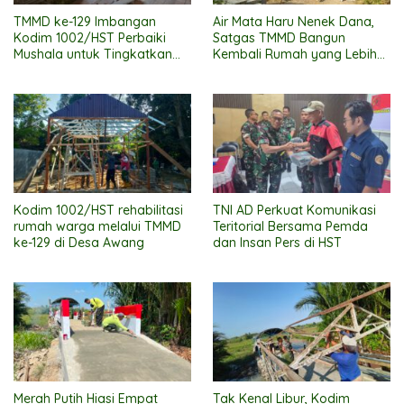
TMMD ke-129 Imbangan
Air Mata Haru Nenek Dana,
Kodim 1002/HST Perbaiki
Satgas TMMD Bangun
Mushala untuk Tingkatkan
Kembali Rumah yang Lebih
Kenyamanan Warga
Layak
Beribadah
Kodim 1002/HST rehabilitasi
TNI AD Perkuat Komunikasi
rumah warga melalui TMMD
Teritorial Bersama Pemda
ke-129 di Desa Awang
dan Insan Pers di HST
Merah Putih Hiasi Empat
Tak Kenal Libur, Kodim