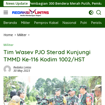
Skip
 300 Bendera Merah Putih, Pemkab Labuhanbatu Semarakkan HU
News Update
to
content
Beranda
Militer
Pemprov Kalsel
Nasional
Polri
Peristiw
Home
Militer
Militer
Tim Wasev PJO Sterad Kunjungi
TMMD Ke-116 Kodim 1002/HST
Redaksi Lintas
30 May 2023