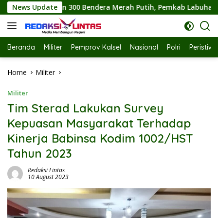
Skip
endera Merah Putih, Pemkab Labuhanbatu Semarakkan HUT RI k
News Update
to
content
Beranda
Militer
Pemprov Kalsel
Nasional
Polri
Peristiw
Home
Militer
Militer
Tim Sterad Lakukan Survey
Kepuasan Masyarakat Terhadap
Kinerja Babinsa Kodim 1002/HST
Tahun 2023
Redaksi Lintas
10 August 2023