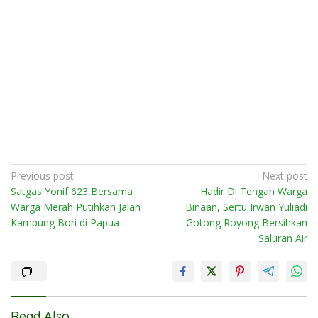
Post
Previous post
Next post
Satgas Yonif 623 Bersama
Hadir Di Tengah Warga
navigation
Warga Merah Putihkan Jalan
Binaan, Sertu Irwan Yuliadi
Kampung Bori di Papua
Gotong Royong Bersihkan
Saluran Air
Read Also