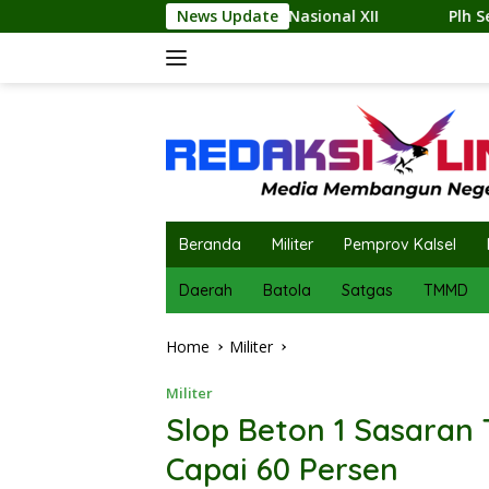
Skip
re Nasional XII
News Update
Plh Sekda Abdi Jaya Pohan Pimpin Pe
to
content
Beranda
Militer
Pemprov Kalsel
Daerah
Batola
Satgas
TMMD
Home
Militer
Militer
Slop Beton 1 Sasaran
Capai 60 Persen