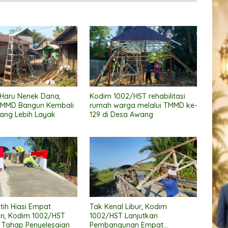
 Haru Nenek Dana,
Kodim 1002/HST rehabilitasi
TMMD Bangun Kembali
rumah warga melalui TMMD ke-
ang Lebih Layak
129 di Desa Awang
tih Hiasi Empat
Tak Kenal Libur, Kodim
n, Kodim 1002/HST
1002/HST Lanjutkan
 Tahap Penyelesaian
Pembangunan Empat