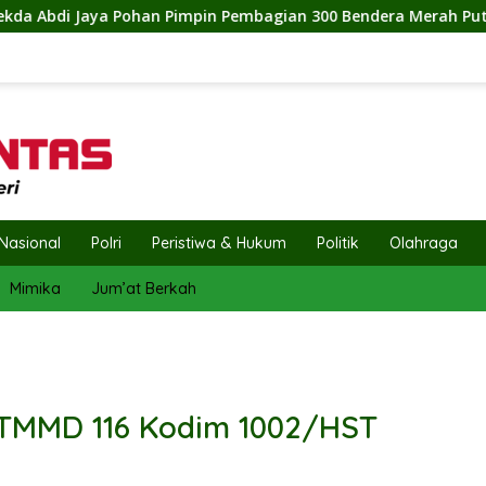
mbagian 300 Bendera Merah Putih, Pemkab Labuhanbatu Semara
Nasional
Polri
Peristiwa & Hukum
Politik
Olahraga
Mimika
Jum’at Berkah
 TMMD 116 Kodim 1002/HST