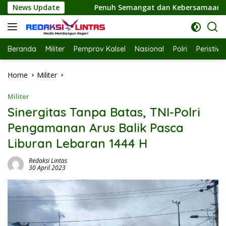
Skip
uh Semangat dan Kebersamaan, Ketua TP PKK Hj. Fathul Jannah
News Update
to
content
Beranda
Militer
Pemprov Kalsel
Nasional
Polri
Peristiw
Home
Militer
Militer
Sinergitas Tanpa Batas, TNI-Polri
Pengamanan Arus Balik Pasca
Liburan Lebaran 1444 H
Redaksi Lintas
30 April 2023