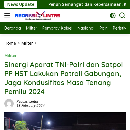
Skip
Semangat dan Kebersamaan, Ketua TP PKK Hj. Fathul Jannah Had
News Update
to
content
Beranda
Militer
Pemprov Kalsel
Nasional
Polri
Peristiw
Home
Militer
Militer
Sinergi Aparat TNI-Polri dan Satpol
PP HST Lakukan Patroli Gabungan,
Jaga Kondusifitas Masa Tenang
Pemilu 2024
Redaksi Lintas
13 February 2024