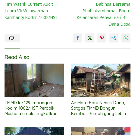
Tim Wasrik Current Audit
Babinsa Bersama
navigation
Itdam VI/Mulawarman
Bhabinkamtibmas Bantu
Sambangi Kodim 1002/HST
Kelancaran Penyaluran BLT
Dana Desa
Read Also
TMMD ke-129 Imbangan
Air Mata Haru Nenek Dana,
Kodim 1002/HST Perbaiki
Satgas TMMD Bangun
Mushala untuk Tingkatkan
Kembali Rumah yang Lebih
Kenyamanan Warga
Layak
Beribadah