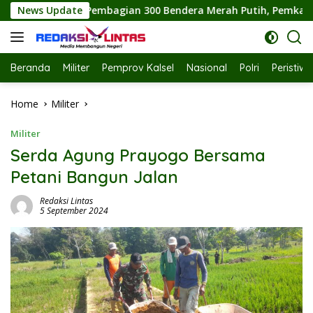
Skip
300 Bendera Merah Putih, Pemkab Labuhanbatu Semarakkan HUT
News Update
to
content
Beranda
Militer
Pemprov Kalsel
Nasional
Polri
Peristiw
Home
Militer
Militer
Serda Agung Prayogo Bersama
Petani Bangun Jalan
Redaksi Lintas
5 September 2024