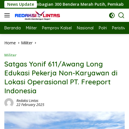
Skip
0 Bendera Merah Putih, Pemkab Labuhanbatu Semarakkan HUT R
News Update
to
content
Beranda
Militer
Pemprov Kalsel
Nasional
Polri
Peristiw
Home
Militer
Militer
Satgas Yonif 611/Awang Long
Edukasi Pekerja Non-Karyawan di
Lokasi Operasional PT. Freeport
Indonesia
Redaksi Lintas
22 February 2025