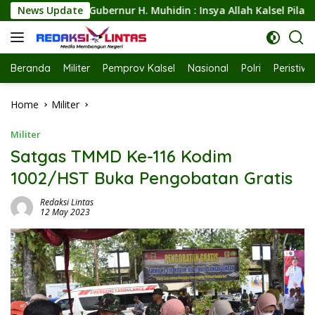
Skip
idin : Insya Allah Kalsel Pilar Indonesia Merawar Kehidupan 
News Update
to
content
Beranda
Militer
Pemprov Kalsel
Nasional
Polri
Peristiw
Home
Militer
Militer
Satgas TMMD Ke-116 Kodim
1002/HST Buka Pengobatan Gratis
Redaksi Lintas
12 May 2023