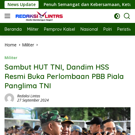
Skip
angat dan Kebersamaan, Ketua TP PKK Hj. Fathul Jannah Hadir
News Update
to
content
Beranda
Militer
Pemprov Kalsel
Nasional
Polri
Peristiw
Home
Militer
Militer
Sambut HUT TNI, Dandim HSS
Resmi Buka Perlombaan PBB Piala
Panglima TNI
Redaksi Lintas
27 September 2024