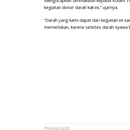
Mengucapkan terimakasih kepada Kodim 1
kegiatan donor darah kali ini,” ujarnya.
“Darah yang kami dapat dari kegiatan ini s
memerlukan, karena setetes darah nyawa 
Post
Previous post