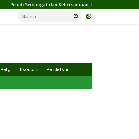
ersamaan, Ketua TP PKK Hj. Fathul Jannah Hadiri Flashmob Kre
Religi
Ekonomi
Pendidikan