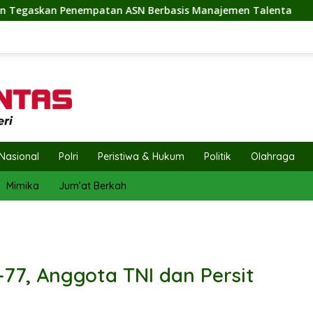
N Berbasis Manajemen Talenta
Penuh Semangat dan Keb
Nasional
Polri
Peristiwa & Hukum
Politik
Olahraga
Mimika
Jum’at Berkah
77, Anggota TNI dan Persit