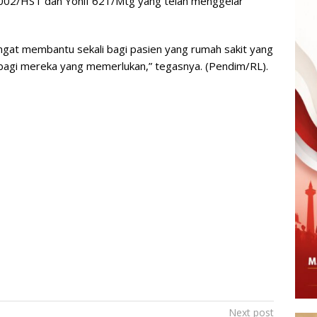
002/HST dan Yonif 621/Mtg yang telah menggelar
angat membantu sekali bagi pasien yang rumah sakit yang
bagi mereka yang memerlukan,” tegasnya. (Pendim/RL).
Next post