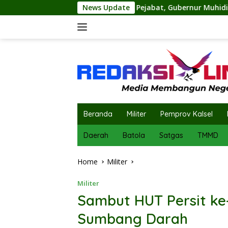
Skip
 Sejumlah Pejabat, Gubernur Muhidin Tegaskan Penempatan AS
News Update
to
content
Beranda
Militer
Pemprov Kalsel
Daerah
Batola
Satgas
TMMD
Home
Militer
Militer
Sambut HUT Persit ke-
Sumbang Darah