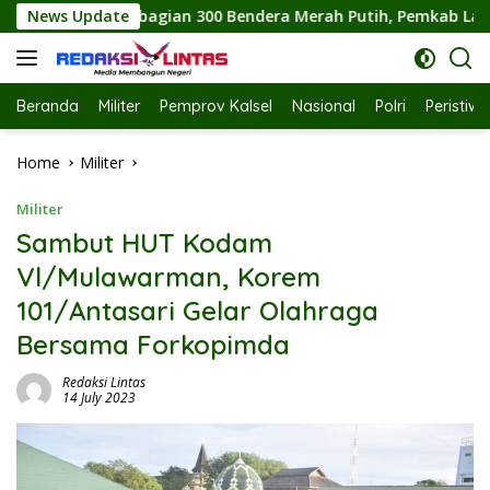
Skip
endera Merah Putih, Pemkab Labuhanbatu Semarakkan HUT RI k
News Update
to
content
Beranda
Militer
Pemprov Kalsel
Nasional
Polri
Peristiw
Home
Militer
Militer
Sambut HUT Kodam
Vl/Mulawarman, Korem
101/Antasari Gelar Olahraga
Bersama Forkopimda
Redaksi Lintas
14 July 2023