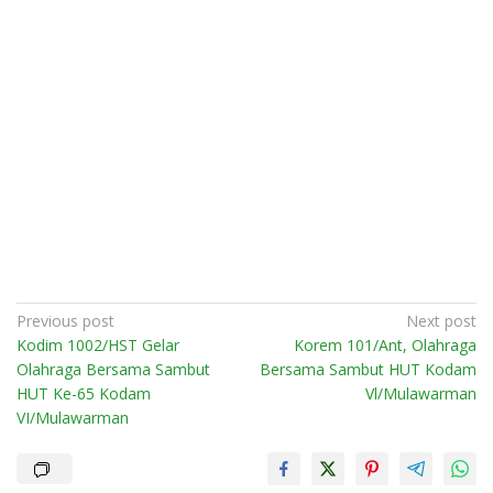
Post
Previous post
Next post
Kodim 1002/HST Gelar
Korem 101/Ant, Olahraga
navigation
Olahraga Bersama Sambut
Bersama Sambut HUT Kodam
HUT Ke-65 Kodam
Vl/Mulawarman
VI/Mulawarman