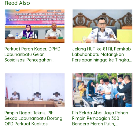
Read Also
Perkuat Peran Kader, DPMD
Jelang HUT ke-81 RI, Pemkab
Labuhanbatu Gelar
Labuhanbatu Matangkan
Sosialisasi Pencegahan
Persiapan hingga ke Tingkat
Stunting
Kecamatan
Pimpin Rapat Teknis, Plh
Plh Sekda Abdi Jaya Pohan
Sekda Labuhanbatu Dorong
Pimpin Pembagian 300
OPD Perkuat Kualitas
Bendera Merah Putih,
Pelayanan Publik Jelang
Pemkab Labuhanbatu
Penilaian Ombudsman RI
Semarakkan HUT RI ke-81