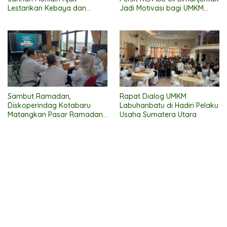
Lestarikan Kebaya dan
Jadi Motivasi bagi UMKM
Sasirangan, Perkuat Identitas
Persit Tambun Bungai
Bangsa dan Banua
Sambut Ramadan,
Rapat Dialog UMKM
Diskoperindag Kotabaru
Labuhanbatu di Hadiri Pelaku
Matangkan Pasar Ramadan
Usaha Sumatera Utara
1447 H/2026, Dipusatkan di
Jalan Singabana