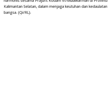
harmonis sesama Prajurit Kodam VI/Mulawarman di Provinsi
Kalimantan Selatan, dalam menjaga keutuhan dan kedaulatan
bangsa. (Qi/RL).