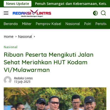
Skip
ngat dan Kebersamaan, Ketua TP PKK Hj. Fathul Jannah Hadiri
News Update
to
content
Beranda
Militer
Pemprov Kalsel
Nasional
Polri
Peristiw
Home
Nasional
Nasional
Ribuan Peserta Mengikuti Jalan
Sehat Meriahkan HUT Kodam
VI/Mulawarman
Redaksi Lintas
13 July 2025