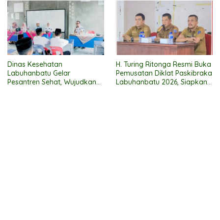
2026
Dinas Kesehatan
H. Turing Ritonga Resmi Buka
Labuhanbatu Gelar
Pemusatan Diklat Paskibraka
Pesantren Sehat, Wujudkan
Labuhanbatu 2026, Siapkan
Santri Beriman, Cerdas, dan
50 Putra-Putri Terbaik
Berbudaya Hidup Sehat
Kibarkan Merah Putih