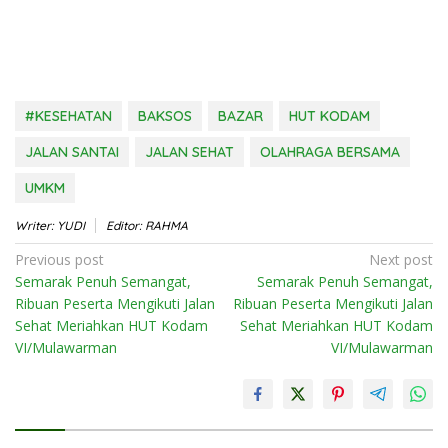
#KESEHATAN
BAKSOS
BAZAR
HUT KODAM
JALAN SANTAI
JALAN SEHAT
OLAHRAGA BERSAMA
UMKM
Writer: YUDI
Editor: RAHMA
Post
Previous post
Next post
Semarak Penuh Semangat,
Semarak Penuh Semangat,
navigation
Ribuan Peserta Mengikuti Jalan
Ribuan Peserta Mengikuti Jalan
Sehat Meriahkan HUT Kodam
Sehat Meriahkan HUT Kodam
VI/Mulawarman
VI/Mulawarman