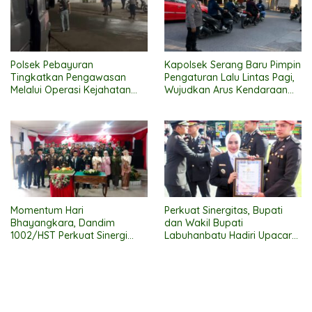
Polsek Pebayuran
Kapolsek Serang Baru Pimpin
Tingkatkan Pengawasan
Pengaturan Lalu Lintas Pagi,
Melalui Operasi Kejahatan
Wujudkan Arus Kendaraan
Jalan Demi Menjaga
Aman dan Lancar
Kamtibmas
Momentum Hari
Perkuat Sinergitas, Bupati
Bhayangkara, Dandim
dan Wakil Bupati
1002/HST Perkuat Sinergi
Labuhanbatu Hadiri Upacara
TNI-Polri
HUT Polri ke-80