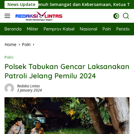
Skip
at dan Kebersamaan, Ketua TP PKK Hj. Fathul Jannah Hadiri F
News Update
to
content
Beranda
Militer
Pemprov Kalsel
Nasional
Polri
Peristiw
Home
Polri
Polri
Polsek Tabukan Gencar Laksanakan
Patroli Jelang Pemilu 2024
Redaksi Lintas
3 January 2024