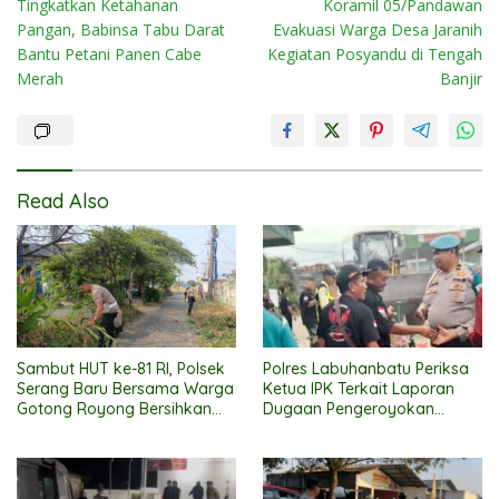
Tingkatkan Ketahanan
Koramil 05/Pandawan
navigation
Pangan, Babinsa Tabu Darat
Evakuasi Warga Desa Jaranih
Bantu Petani Panen Cabe
Kegiatan Posyandu di Tengah
Merah
Banjir
Read Also
Sambut HUT ke-81 RI, Polsek
Polres Labuhanbatu Periksa
Serang Baru Bersama Warga
Ketua IPK Terkait Laporan
Gotong Royong Bersihkan
Dugaan Pengeroyokan
Lingkungan Telaga Harmoni
Warga di PT HSJ