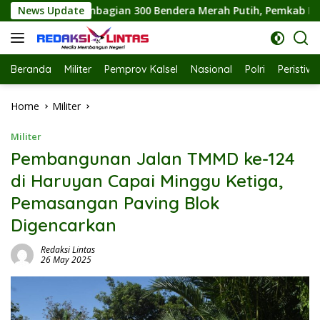
Skip
Bendera Merah Putih, Pemkab Labuhanbatu Semarakkan HUT RI 
News Update
to
content
Beranda
Militer
Pemprov Kalsel
Nasional
Polri
Peristiw
Home
Militer
Militer
Pembangunan Jalan TMMD ke-124
di Haruyan Capai Minggu Ketiga,
Pemasangan Paving Blok
Digencarkan
Redaksi Lintas
26 May 2025