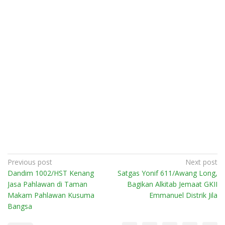
Post
Previous post
Next post
Dandim 1002/HST Kenang
Satgas Yonif 611/Awang Long,
navigation
Jasa Pahlawan di Taman
Bagikan Alkitab Jemaat GKII
Makam Pahlawan Kusuma
Emmanuel Distrik Jila
Bangsa