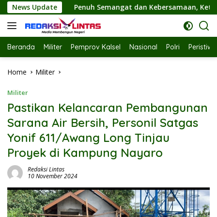
Skip
nuh Semangat dan Kebersamaan, Ketua TP PKK Hj. Fathul Jannah
News Update
to
content
Beranda
Militer
Pemprov Kalsel
Nasional
Polri
Peristiw
Home
Militer
Militer
Pastikan Kelancaran Pembangunan
Sarana Air Bersih, Personil Satgas
Yonif 611/Awang Long Tinjau
Proyek di Kampung Nayaro
Redaksi Lintas
10 November 2024