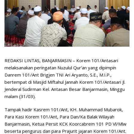
REDAKSI LINTAS, BANJARMASIN – Korem 101/Antasari
melaksanakan peringatan Nuzulul Qur’an yang dipimpin
Danrem 101/Ant Brigjen TNI Ari Aryanto, S.E., M.I.P.,
bertempat di Masjid Miftahul Jannah Korem 101/Antasari Jl.
Jenderal Sudirman Kel. Antasan Besar Banjarmasin, Minggu
malam (31/03).
Tampak hadir Kasrem 101/Ant, KH. Muhammad Mubarok,
Para Kasi Korem 101/Ant, Para Dan/Ka Balak Wilayah
Banjarmasin, Ketua Persit KCK Koorcabrem 101 PD Vl/Mlw
beserta pengurus dan para Prajurit jajaran Korem 101/Ant.