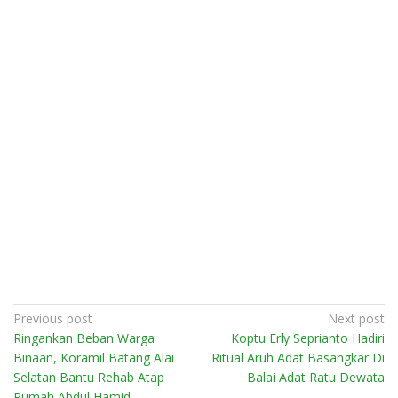
Post
Previous post
Next post
Ringankan Beban Warga
Koptu Erly Seprianto Hadiri
navigation
Binaan, Koramil Batang Alai
Ritual Aruh Adat Basangkar Di
Selatan Bantu Rehab Atap
Balai Adat Ratu Dewata
Rumah Abdul Hamid