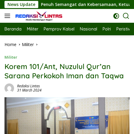
Skip
gat dan Kebersamaan, Ketua TP PKK Hj. Fathul Jannah Hadiri 
News Update
to
content
Beranda
Militer
Pemprov Kalsel
Nasional
Polri
Peristiw
Home
Militer
Militer
Korem 101/Ant, Nuzulul Qur’an
Sarana Perkokoh Iman dan Taqwa
Redaksi Lintas
31 March 2024