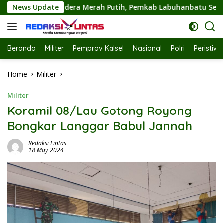
Skip
a Merah Putih, Pemkab Labuhanbatu Semarakkan HUT RI ke-81
News Update
to
content
Beranda
Militer
Pemprov Kalsel
Nasional
Polri
Peristiw
Home
Militer
Militer
Koramil 08/Lau Gotong Royong
Bongkar Langgar Babul Jannah
Redaksi Lintas
18 May 2024