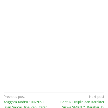
Post
Previous post
Next post
Anggota Kodim 1002/HST
Bentuk Disiplin dan Karakter
navigation
Jalan Santai Bina Kebugaran
Siswa SMKN 2 Barabai, Ini