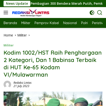
Skip
300 Bendera Merah Putih, Pemkab Labuhanbatu Semarakkan HUT
News Update
to
content
Beranda
Militer
Pemprov Kalsel
Nasional
Polri
Peristiw
Home
Militer
Militer
Kodim 1002/HST Raih Penghargaan
2 Kategori, Dan 1 Babinsa Terbaik
di HUT Ke-65 Kodam
VI/Mulawarman
Redaksi Lintas
21 July 2023