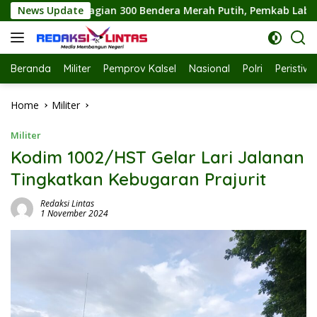
Skip
Bendera Merah Putih, Pemkab Labuhanbatu Semarakkan HUT RI k
News Update
to
content
Beranda
Militer
Pemprov Kalsel
Nasional
Polri
Peristiw
Home
Militer
Militer
Kodim 1002/HST Gelar Lari Jalanan
Tingkatkan Kebugaran Prajurit
Redaksi Lintas
1 November 2024