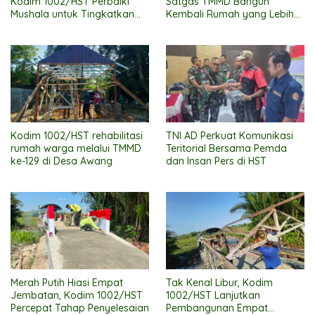
Kodim 1002/HST Perbaiki
Satgas TMMD Bangun
Mushala untuk Tingkatkan
Kembali Rumah yang Lebih
Kenyamanan Warga
Layak
Beribadah
Kodim 1002/HST rehabilitasi
TNI AD Perkuat Komunikasi
rumah warga melalui TMMD
Teritorial Bersama Pemda
ke-129 di Desa Awang
dan Insan Pers di HST
Merah Putih Hiasi Empat
Tak Kenal Libur, Kodim
Jembatan, Kodim 1002/HST
1002/HST Lanjutkan
Percepat Tahap Penyelesaian
Pembangunan Empat