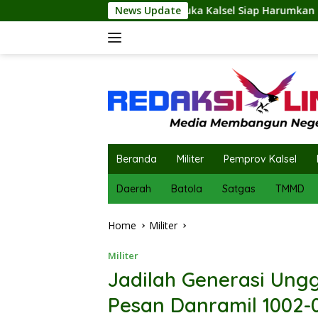
Skip
amuka Kalsel Siap Harumkan Banua di Jambore Nasional XII
News Update
to
content
Beranda
Militer
Pemprov Kalsel
Daerah
Batola
Satgas
TMMD
Home
Militer
Militer
Jadilah Generasi Ungg
Pesan Danramil 1002-