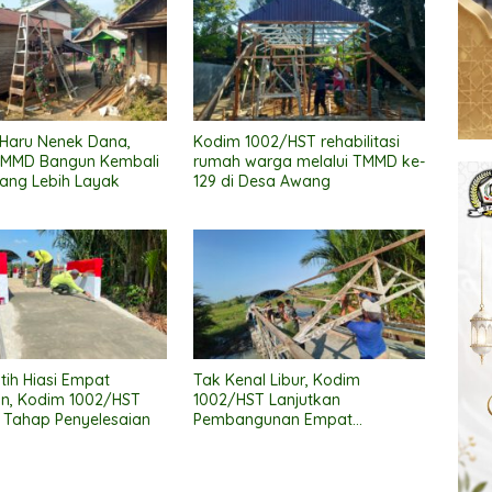
 Haru Nenek Dana,
Kodim 1002/HST rehabilitasi
TMMD Bangun Kembali
rumah warga melalui TMMD ke-
ang Lebih Layak
129 di Desa Awang
tih Hiasi Empat
Tak Kenal Libur, Kodim
n, Kodim 1002/HST
1002/HST Lanjutkan
 Tahap Penyelesaian
Pembangunan Empat
Jembatan