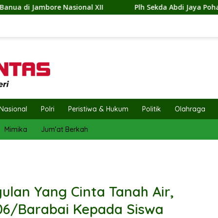
Plh Sekda Abdi Jaya Pohan Pimpin Pembagian 300 Bender
Nasional
Polri
Peristiwa & Hukum
Politik
Olahraga
Mimika
Jum’at Berkah
ulan Yang Cinta Tanah Air,
06/Barabai Kepada Siswa