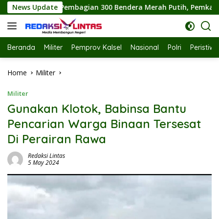
Skip
 300 Bendera Merah Putih, Pemkab Labuhanbatu Semarakkan HU
News Update
to
content
Beranda
Militer
Pemprov Kalsel
Nasional
Polri
Peristiw
Home
Militer
Militer
Gunakan Klotok, Babinsa Bantu
Pencarian Warga Binaan Tersesat
Di Perairan Rawa
Redaksi Lintas
5 May 2024