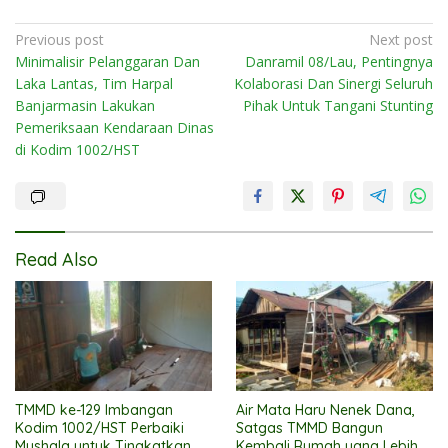
Post
Previous post
Next post
Minimalisir Pelanggaran Dan
Danramil 08/Lau, Pentingnya
navigation
Laka Lantas, Tim Harpal
Kolaborasi Dan Sinergi Seluruh
Banjarmasin Lakukan
Pihak Untuk Tangani Stunting
Pemeriksaan Kendaraan Dinas
di Kodim 1002/HST
Read Also
TMMD ke-129 Imbangan
Air Mata Haru Nenek Dana,
Kodim 1002/HST Perbaiki
Satgas TMMD Bangun
Mushala untuk Tingkatkan
Kembali Rumah yang Lebih