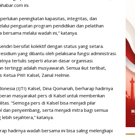
habar.com ini.
iperlukan peningkatan kapasitas, integritas, dan
melalui penguatan program pendidikan dan pelatihan
 bersama melalui wadah ini,” katanya.
diri bersifat kolektif dengan status yang setara.
sidium yang dibantu oleh pelaksana fungsi administrasi.
tnya tertulis seperti aturan dasar organisasi.
 tertinggi adalah musyawarah. Semua ikut terlibat,
s Ketua PWI Kalsel, Zainal Helmie.
donesia (IJTI) Kalsel, Dina Qomariah, berharap hadirnya
eran masyarakat pers di Kalsel untuk memberikan
itas. “Semoga pers di Kalsel bisa menjadi pilar
ol dan penyeimbang, serta menjadi mitra bagi semua
lebih sejahtera,” katanya.
ap hadirnya wadah bersama ini bisa saling melengkapi