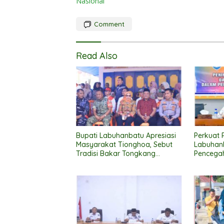
Nasional
Comment
Read Also
Bupati Labuhanbatu Apresiasi
Perkuat 
Masyarakat Tionghoa, Sebut
Labuhanb
Tradisi Bakar Tongkang
Pencegah
Perkuat Persatuan dan
Kerukunan