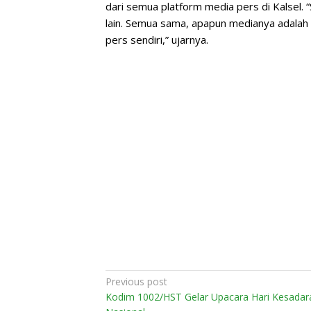
dari semua platform media pers di Kalsel. “
lain. Semua sama, apapun medianya adalah 
pers sendiri,” ujarnya.
Post
Previous post
Kodim 1002/HST Gelar Upacara Hari Kesadar
navigation