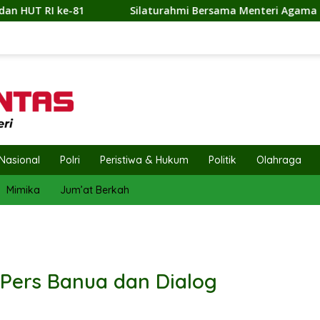
urahmi Bersama Menteri Agama dan Tokoh Agama, Gubernur H. Mu
Nasional
Polri
Peristiwa & Hukum
Politik
Olahraga
Mimika
Jum’at Berkah
 Pers Banua dan Dialog