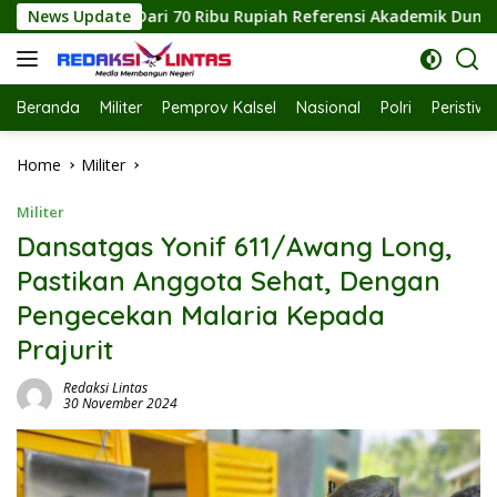
Skip
h Referensi Akademik Dunia
News Update
Dinas Kesehatan Labuhanba
to
content
Beranda
Militer
Pemprov Kalsel
Nasional
Polri
Peristiw
Home
Militer
Militer
Dansatgas Yonif 611/Awang Long,
Pastikan Anggota Sehat, Dengan
Pengecekan Malaria Kepada
Prajurit
Redaksi Lintas
30 November 2024