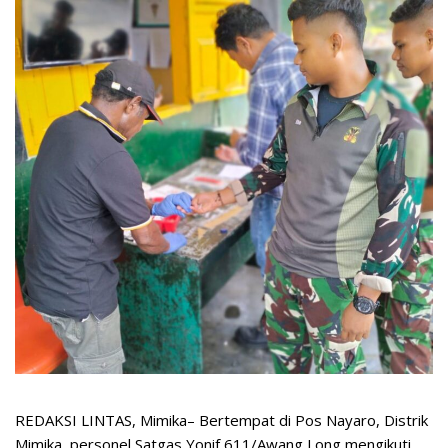
REDAKSI LINTAS, Mimika– Bertempat di Pos Nayaro, Distrik
Mimika, personel Satgas Yonif 611/Awang Long mengikuti