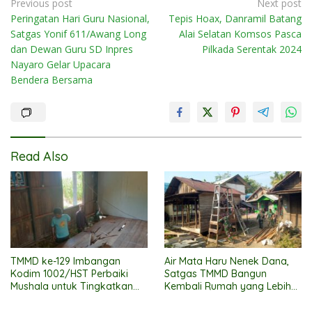
Post
Previous post
Next post
Peringatan Hari Guru Nasional,
Tepis Hoax, Danramil Batang
navigation
Satgas Yonif 611/Awang Long
Alai Selatan Komsos Pasca
dan Dewan Guru SD Inpres
Pilkada Serentak 2024
Nayaro Gelar Upacara
Bendera Bersama
Read Also
TMMD ke-129 Imbangan
Air Mata Haru Nenek Dana,
Kodim 1002/HST Perbaiki
Satgas TMMD Bangun
Mushala untuk Tingkatkan
Kembali Rumah yang Lebih
Kenyamanan Warga
Layak
Beribadah