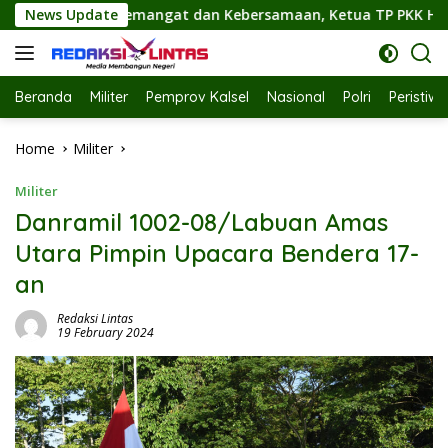
Skip
ebersamaan, Ketua TP PKK Hj. Fathul Jannah Hadiri Flashmob 
News Update
to
content
Beranda
Militer
Pemprov Kalsel
Nasional
Polri
Peristiw
Home
Militer
Militer
Danramil 1002-08/Labuan Amas
Utara Pimpin Upacara Bendera 17-
an
Redaksi Lintas
19 February 2024