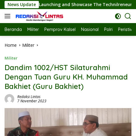
Skip
owcase The Technilreneur Park; Wagub Kalsel Hasnuryadi Sulai
News Update
to
content
Beranda
Militer
Pemprov Kalsel
Nasional
Polri
Peristiw
Home
Militer
Militer
Dandim 1002/HST Silaturahmi
Dengan Tuan Guru KH. Muhammad
Bakhiet (Guru Bakhiet)
Redaksi Lintas
7 November 2023