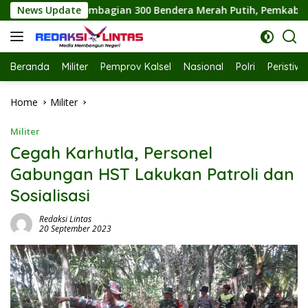
Skip
0 Bendera Merah Putih, Pemkab Labuhanbatu Semarakkan HUT R
News Update
to
content
Beranda
Militer
Pemprov Kalsel
Nasional
Polri
Peristiw
Home
Militer
Militer
Cegah Karhutla, Personel
Gabungan HST Lakukan Patroli dan
Sosialisasi
Redaksi Lintas
20 September 2023