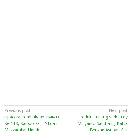
Post
Previous post
Next post
Upacara Pembukaan TMMD
Peduli Stunting Serka Edy
navigation
Ke-118, Kaloborasi TNI dan
Mulyanto Sambangi Balita
Masyarakat Untuk
Berikan Asupan Gizi