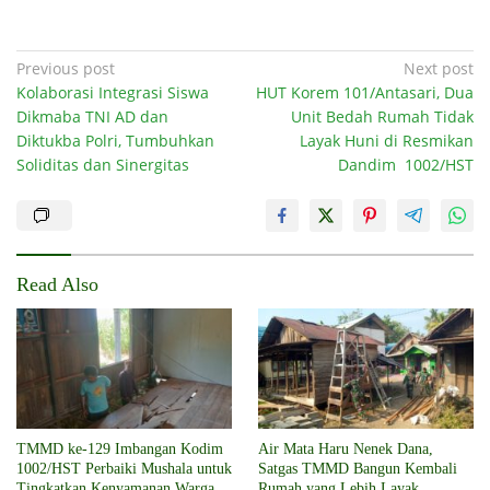
Post
Previous post
Next post
Kolaborasi Integrasi Siswa
HUT Korem 101/Antasari, Dua
navigation
Dikmaba TNI AD dan
Unit Bedah Rumah Tidak
Diktukba Polri, Tumbuhkan
Layak Huni di Resmikan
Soliditas dan Sinergitas
Dandim 1002/HST
Read Also
TMMD ke-129 Imbangan Kodim
Air Mata Haru Nenek Dana,
1002/HST Perbaiki Mushala untuk
Satgas TMMD Bangun Kembali
Tingkatkan Kenyamanan Warga
Rumah yang Lebih Layak