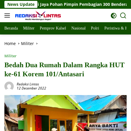
Skip
han Pimpin Pembagian 300 Bendera Merah Putih, Pemkab Labuh
News Update
to
content
Beranda
Militer
Pemprov Kalsel
Nasional
Polri
Peristiwa & H
Home
Militer
Militer
Bedah Dua Rumah Dalam Rangka HUT
ke-61 Korem 101/Antasari
Redaksi Lintas
12 December 2022