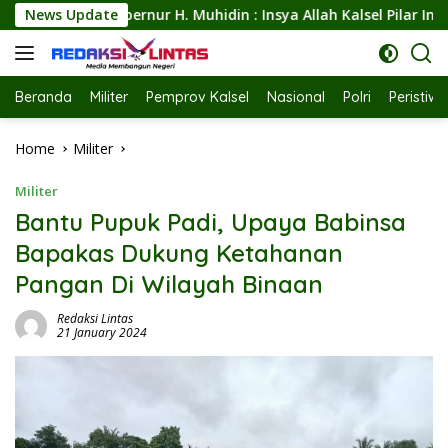
Skip
in : Insya Allah Kalsel Pilar Indonesia Merawar Kehidupan B
News Update
to
content
Beranda
Militer
Pemprov Kalsel
Nasional
Polri
Peristiw
Home
Militer
Militer
Bantu Pupuk Padi, Upaya Babinsa
Bapakas Dukung Ketahanan
Pangan Di Wilayah Binaan
Redaksi Lintas
21 January 2024