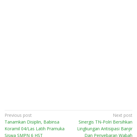
Post
Previous post
Next post
Tanamkan Disiplin, Babinsa
Sinergis TN-Polri Bersihkan
navigation
Koramil 04/Las Latih Pramuka
Lingkungan Antisipasi Banjir
Siswa SMPN 6 HST
Dan Penyebaran Wabah