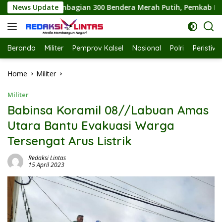
Skip
 Bendera Merah Putih, Pemkab Labuhanbatu Semarakkan HUT RI
News Update
to
content
Beranda
Militer
Pemprov Kalsel
Nasional
Polri
Peristiw
Home
Militer
Militer
Babinsa Koramil 08//Labuan Amas
Utara Bantu Evakuasi Warga
Tersengat Arus Listrik
Redaksi Lintas
15 April 2023